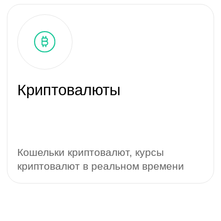
Тюмень, Пермякова, дом 1, БЦ «Нобель»,
оф. 315
Москва
Социальные сети
© 2017—2026 ООО «Минт Рокет». Все права защищены. ИНН
7203412482
Политика конфиденциальности
Соответствие требованиям Минцифры