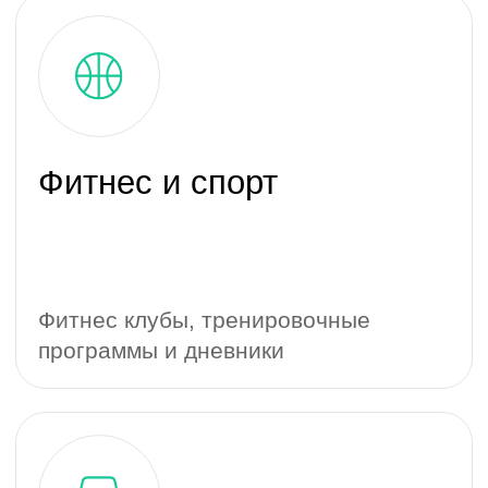
Умный город
Взаимодействие граждан с админи­
страциями городов, оперативное
информирование
РСО и энергетика
Личные кабинеты або­нентов для
ресу­рсо­снабабжающих орга­низаций
и расчетно-кассовых центров