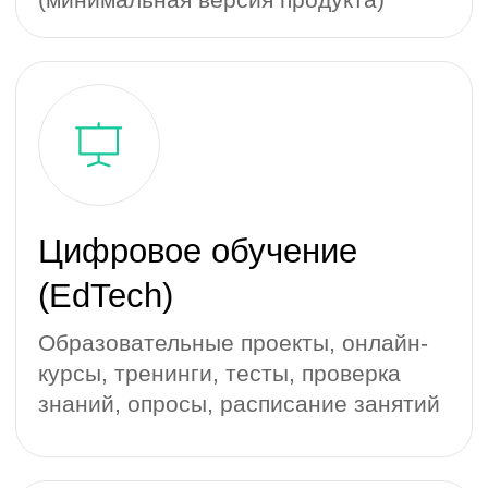
Автодилеры, прокат авто, каршеринг,
каталоги запчастей, автомойки,
детейлинг, такси
Система контроля
доступа
Домофоны, шлагбаумы, пропуска,
билеты, аккредитация на
мероприятия