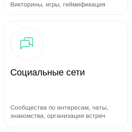
Вконтакте
Отправить заявку
Youtube
Behance
Минтрокет
Связаться с нами
Проекты
hello@mintmail.ru
Компания
pr@mintmail.ru
Услуги
+7 495 177-24-95
Отрасли
+7 910 454-24-88
Вакансии
Telegram
Контакты
Адреса офисов